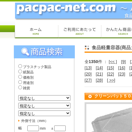
食品軽量容器(商品
全
1350
件 ：
[<< ]
[9]
[
プラスチック製品
[13]
[14]
[15]
[16]
[
紙製品
[20]
[21]
[22]
[23]
[
価格別
[27]
[28]
[ >>]
用途別
雑貨
クリーンバット５０
外側寸法（mm）
幅
mm
±