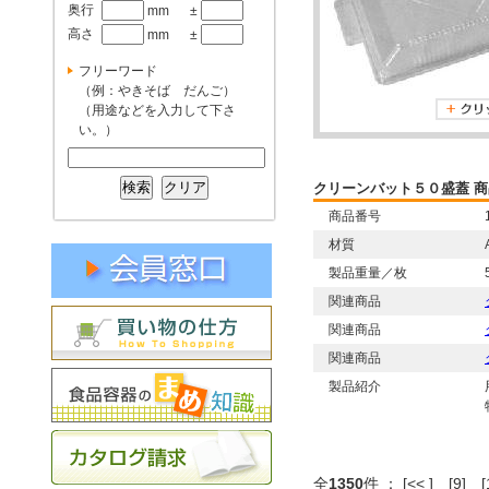
奥行
mm
±
高さ
mm
±
フリーワード
（例：やきそば だんご）
（用途などを入力して下さ
い。）
クリーンバット５０盛蓋 
商品番号
材質
製品重量／枚
関連商品
関連商品
関連商品
製品紹介
全
1350
件 ：
[<< ]
[9]
[